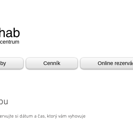
 centrum
žby
Cenník
Online rezervá
žbu
ervujte si dátum a čas, ktorý vám vyhovuje