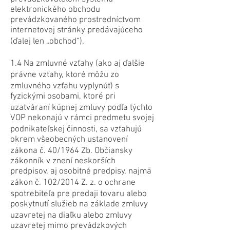
elektronického obchodu
prevádzkovaného prostredníctvom
internetovej stránky predávajúceho
(ďalej len „obchod“).
1.4 Na zmluvné vzťahy (ako aj ďalšie
právne vzťahy, ktoré môžu zo
zmluvného vzťahu vyplynúť) s
fyzickými osobami, ktoré pri
uzatváraní kúpnej zmluvy podľa týchto
VOP nekonajú v rámci predmetu svojej
podnikateľskej činnosti, sa vzťahujú
okrem všeobecných ustanovení
zákona č. 40/1964 Zb. Občiansky
zákonník v znení neskorších
predpisov, aj osobitné predpisy, najmä
zákon č. 102/2014 Z. z. o ochrane
spotrebiteľa pre predaji tovaru alebo
poskytnutí služieb na základe zmluvy
uzavretej na diaľku alebo zmluvy
uzavretej mimo prevádzkových