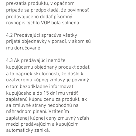
prevzatia produktu, v opačnom
prípade sa predpokladá, že povinnosť
predávajúceho dodať písomný
rovnopis týchto VOP bola splnená.
4.2 Predávajúci spracúva všetky
prijaté objednávky v poradí, v akom sú
mu doručované.
4.3 Ak predávajúci nemôže
kupujúcemu objednaný produkt dodať,
a to napriek skutočnosti, že došlo k
uzatvoreniu kúpnej zmluvy, je povinný
o tom bezodkladne informovať
kupujúceho a do 15 dní mu vrátiť
zaplatenú kúpnu cenu za produkt, ak
sa zmluvné strany nedohodnú na
náhradnom plnení. Vrátením
zaplatenej kúpnej ceny zmluvný vzťah
medzi predávajúcim a kupujúcim
automaticky zaniká.