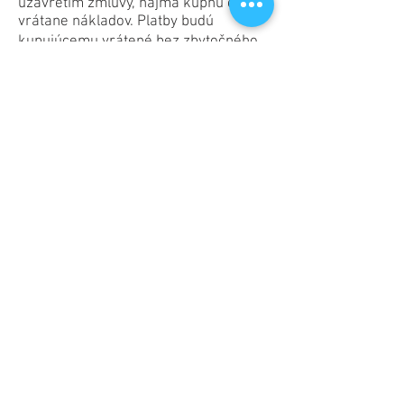
uzavretím zmluvy, najmä kúpnu cenu
vrátane nákladov. Platby budú
kupujúcemu vrátené bez zbytočného
odkladu, najneskôr do 14 dní odo dňa
doručenia oznámenia o odstúpení od
zmluvy. Ich úhrada bude uskutočnená
rovnakým spôsobom, akým bola
uhradená kúpna cena a súvisiace
náklady kupujúcim, ak kupujúci
výslovne nesúhlasil s iným spôsobom
platby, a to bez účtovania akýchkoľvek
ďalších poplatkov.
5.5 Pre odstúpenie od zmluvy zo
strany kupujúcich - podnikateľských
subjektov sa uplatňujú zákonné
podmienky upravené v Obchodnom
zákonníku.
5.6 Kupujúci môže bez peňažnej
sankcie stornovať výlučne svoju