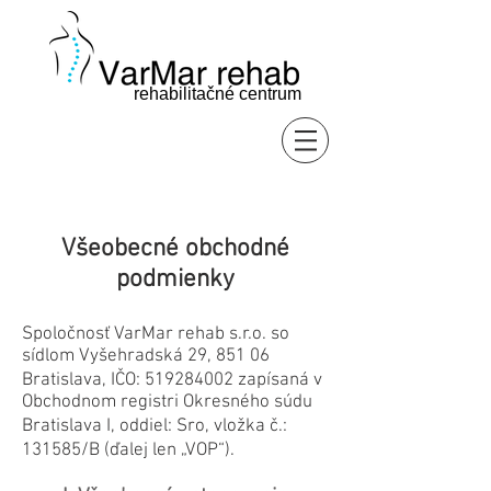
rehabilitačné centrum
Všeobecné obchodné
podmienky
Spoločnosť VarMar rehab s.r.o. so
sídlom Vyšehradská 29, 851 06
Bratislava, IČO:
519284002
zapísaná v
Obchodnom registri Okresného súdu
Bratislava I, oddiel: Sro, vložka č.:
131585/B (ďalej len „VOP“).