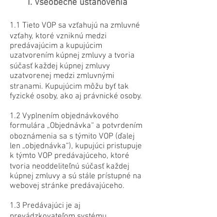
I. Všeobecné ustanovenia
1.1 Tieto VOP sa vzťahujú na zmluvné
vzťahy, ktoré vzniknú medzi
predávajúcim a kupujúcim
uzatvorením kúpnej zmluvy a tvoria
súčasť každej kúpnej zmluvy
uzatvorenej medzi zmluvnými
stranami. Kupujúcim môžu byť tak
fyzické osoby, ako aj právnické osoby.
1.2 Vyplnením objednávkového
formulára „Objednávka“ a potvrdením
oboznámenia sa s týmito VOP (ďalej
len „objednávka“), kupujúci pristupuje
k týmto VOP predávajúceho, ktoré
tvoria neoddeliteľnú súčasť každej
kúpnej zmluvy a sú stále prístupné na
webovej stránke predávajúceho.
1.3 Predávajúci je aj
prevádzkovateľom systému