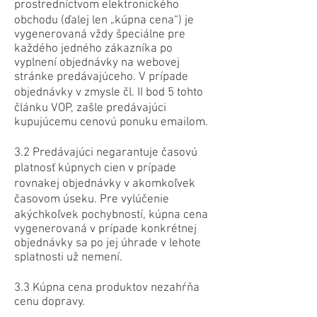
prostredníctvom elektronického
obchodu (ďalej len „kúpna cena“) je
vygenerovaná vždy špeciálne pre
každého jedného zákazníka po
vyplnení objednávky na webovej
stránke predávajúceho. V prípade
objednávky v zmysle čl. II bod 5 tohto
článku VOP, zašle predávajúci
kupujúcemu cenovú ponuku emailom.
3.2 Predávajúci negarantuje časovú
platnosť kúpnych cien v prípade
rovnakej objednávky v akomkoľvek
časovom úseku. Pre vylúčenie
akýchkoľvek pochybností, kúpna cena
vygenerovaná v prípade konkrétnej
objednávky sa po jej úhrade v lehote
splatnosti už nemení.
3.3 Kúpna cena produktov nezahŕňa
cenu dopravy.