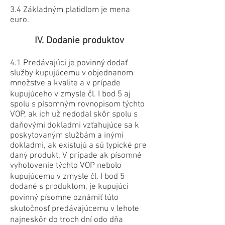
3.4 Základným platidlom je mena
euro.
IV. Dodanie produktov
4.1 Predávajúci je povinný dodať
služby kupujúcemu v objednanom
množstve a kvalite a v prípade
kupujúceho v zmysle čl. I bod 5 aj
spolu s písomným rovnopisom týchto
VOP, ak ich už nedodal skôr spolu s
daňovými dokladmi vzťahujúce sa k
poskytovaným službám a inými
dokladmi, ak existujú a sú typické pre
daný produkt. V prípade ak písomné
vyhotovenie týchto VOP nebolo
kupujúcemu v zmysle čl. I bod 5
dodané s produktom, je kupujúci
povinný písomne oznámiť túto
skutočnosť predávajúcemu v lehote
najneskôr do troch dní odo dňa