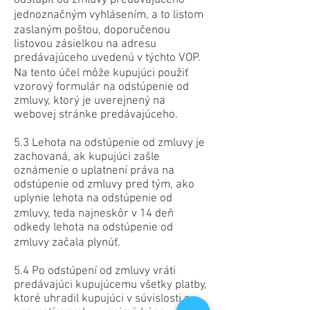
odstúpiť od zmluvy predávajúceho
jednoznačným vyhlásením, a to listom
zaslaným poštou, doporučenou
listovou zásielkou na adresu
predávajúceho uvedenú v týchto VOP.
Na tento účel môže kupujúci použiť
vzorový formulár na odstúpenie od
zmluvy, ktorý je uverejnený na
webovej stránke predávajúceho.
5.3 Lehota na odstúpenie od zmluvy je
zachovaná, ak kupujúci zašle
oznámenie o uplatnení práva na
odstúpenie od zmluvy pred tým, ako
uplynie lehota na odstúpenie od
zmluvy, teda najneskôr v 14 deň
odkedy lehota na odstúpenie od
zmluvy začala plynúť.
5.4 Po odstúpení od zmluvy vráti
predávajúci kupujúcemu všetky platby,
ktoré uhradil kupujúci v súvislosti s