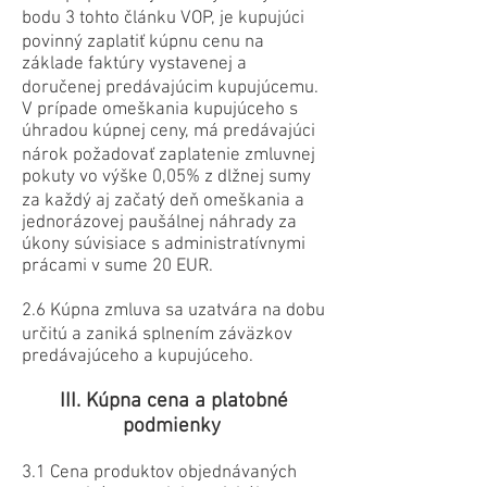
bodu 3 tohto článku VOP, je kupujúci
povinný zaplatiť kúpnu cenu na
základe faktúry vystavenej a
doručenej predávajúcim kupujúcemu.
V prípade omeškania kupujúceho s
úhradou kúpnej ceny, má predávajúci
nárok požadovať zaplatenie zmluvnej
pokuty vo výške 0,05% z dlžnej sumy
za každý aj začatý deň omeškania a
jednorázovej paušálnej náhrady za
úkony súvisiace s administratívnymi
prácami v sume 20 EUR.
2.6 Kúpna zmluva sa uzatvára na dobu
určitú a zaniká splnením záväzkov
predávajúceho a kupujúceho.
III. Kúpna cena a platobné
podmienky
3.1 Cena produktov objednávaných